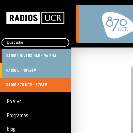
RADIO UNIVERSIDAD - 96.7FM
RADIO U - 101.9FM
RADIO 870 UCR - 870AM
En Vivo
Programas
Blog