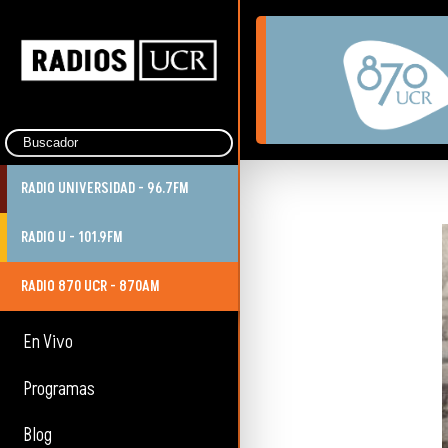
RADIO UNIVERSIDAD - 96.7FM
RADIO U - 101.9FM
RADIO 870 UCR - 870AM
En Vivo
Programas
Blog