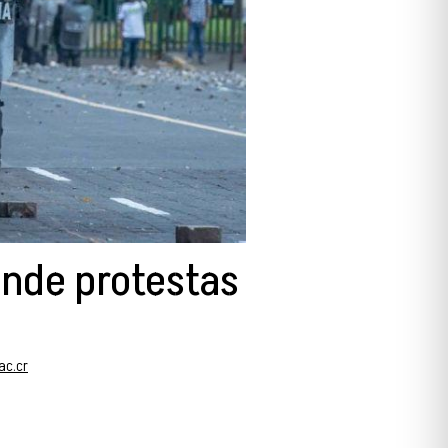
ende protestas
ac.cr