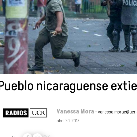
Pueblo nicaraguense exti
Vanessa Mora
-
vanessa.morac@ucr.
abril 20, 2018