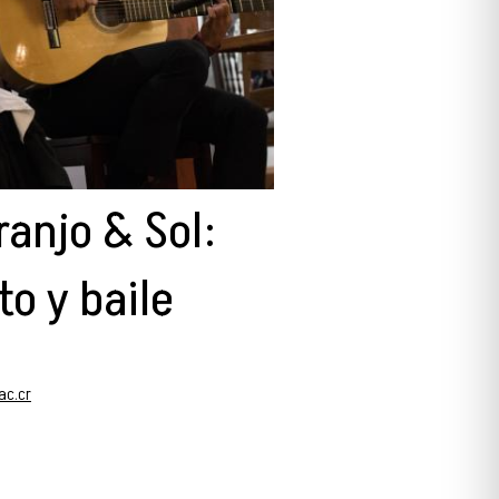
anjo & Sol:
o y baile
ac.cr