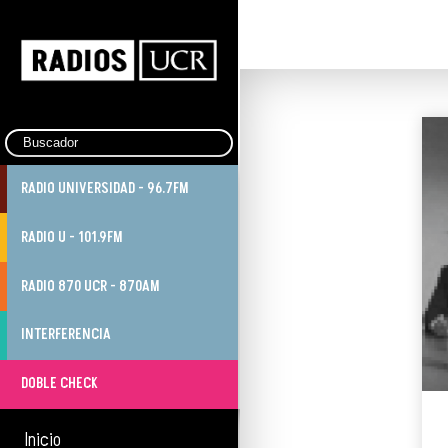
RADIO UNIVERSIDAD - 96.7FM
RADIO U - 101.9FM
RADIO 870 UCR - 870AM
INTERFERENCIA
DOBLE CHECK
Inicio