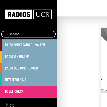
RADIO UNIVERSIDAD - 96.7FM
RADIO U - 101.9FM
RADIO 870 UCR - 870AM
INTERFERENCIA
DOBLE CHECK
Inicio