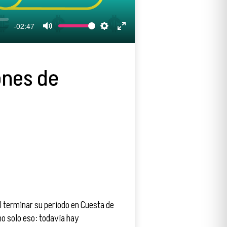
-02:47
Mute
Settings
Enter
fullscreen
ones de
l terminar su periodo en Cuesta de
 no solo eso: todavía hay