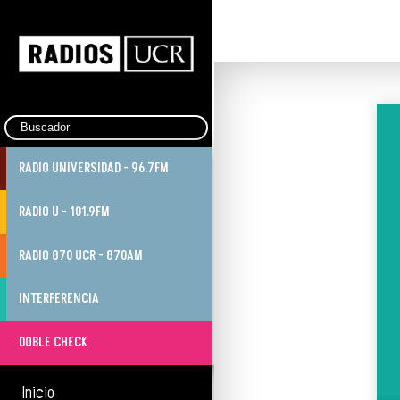
RADIO UNIVERSIDAD - 96.7FM
RADIO U - 101.9FM
RADIO 870 UCR - 870AM
INTERFERENCIA
DOBLE CHECK
Inicio