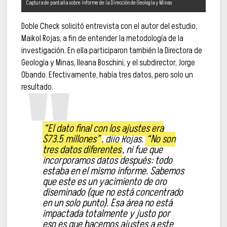
Captura de pantalla sobre informe de la Dirección de Geología y Minas
Doble Check solicitó entrevista con el autor del estudio,
Maikol Rojas, a fin de entender la metodología de la
investigación. En ella participaron también la Directora de
Geología y Minas, Ileana Boschini, y el subdirector, Jorge
Obando. Efectivamente, había tres datos, pero solo un
resultado.
“El dato final con los ajustes era
$73,5 millones”
, dijo Rojas.
“No son
tres datos diferentes
, ni fue que
incorporamos datos después: todo
estaba en el mismo informe. Sabemos
que este es un yacimiento de oro
diseminado (que no está concentrado
en un solo punto). Esa área no está
impactada totalmente y justo por
eso es que hacemos ajustes a este