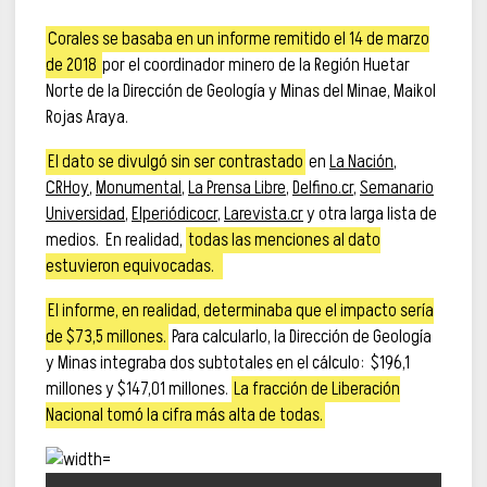
Corales se basaba en un informe remitido el 14 de marzo
de 2018
por el coordinador minero de la Región Huetar
Norte de la Dirección de Geología y Minas del Minae, Maikol
Rojas Araya.
El dato se divulgó sin ser contrastado
en
La Nación
,
CRHoy
,
Monumental
,
La Prensa Libre
,
Delfino.cr
,
Semanario
Universidad
,
Elperiódicocr
,
Larevista.cr
y otra larga lista de
medios. En realidad,
todas las menciones al dato
estuvieron equivocadas.
El informe, en realidad, determinaba que el impacto sería
de $73,5 millones.
Para calcularlo, la Dirección de Geología
y Minas integraba dos subtotales en el cálculo: $196,1
millones y $147,01 millones.
La fracción de Liberación
Nacional tomó la cifra más alta de todas.