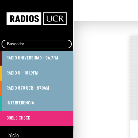
RADIO UNIVERSIDAD - 96.7FM
RADIO U - 101.9FM
RADIO 870 UCR - 870AM
INTERFERENCIA
DOBLE CHECK
Inicio