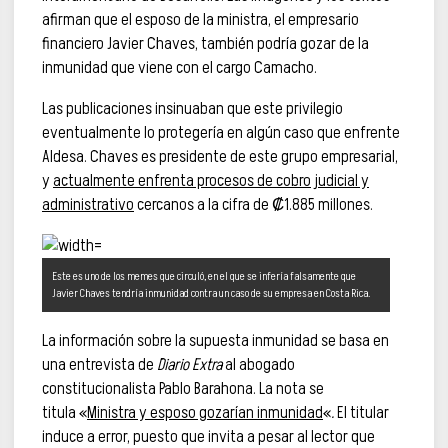
afirman que el esposo de la ministra, el empresario
financiero Javier Chaves, también podría gozar de la
inmunidad que viene con el cargo Camacho.
Las publicaciones insinuaban que este privilegio
eventualmente lo protegería en algún caso que enfrente
Aldesa. Chaves es presidente de este grupo empresarial,
y
actualmente enfrenta procesos de cobro judicial y
administrativo
cercanos a la cifra de ₡1.885 millones.
Este es uno de los memes que circuló, en el que se infería falsamente que
Javier Chaves tendría inmunidad contra un caso de su empresa en Costa Rica.
La información sobre la supuesta inmunidad se basa en
una entrevista de
Diario Extra
al abogado
constitucionalista Pablo Barahona. La nota se
titula «
Ministra y esposo gozarían inmunidad
«
.
El titular
induce a error, puesto que invita a pesar al lector que