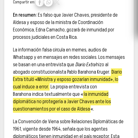
Compartir en:
En resumen:
Es falso que Javier Chaves, presidente de
Aldesa y esposo de la ministra de Coordinación
Económica, Edna Camacho, gozará de inmunidad por
procesos judiciales en Costa Rica.
La información falsa circula en memes, audios de
Whatsapp y en mensajes en redes sociales. Los mensajes
se basan en una entrevista que
Diario Extra
hizo al
abogado constitucionalista Pablo Barahona Kruger.
Diario
Extra tituló «Ministra y esposo gozarían inmunidad», lo
cual induce a error.
La propia entrevista con
Barahona indica textualmente que «
la inmunidad
diplomática no protegería a Javier Chaves ante los
cuestionamientos por el caso de Aldesa
«.
La Convención de Viena sobre Relaciones Diplomáticas de
1961, vigente desde 1964, señala que los agentes
diplomáticos tienen inmunidad en el país receptor. Esta