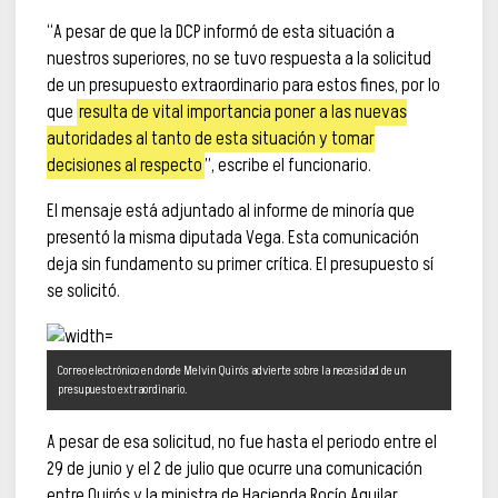
“A pesar de que la DCP informó de esta situación a
nuestros superiores, no se tuvo respuesta a la solicitud
de un presupuesto extraordinario para estos fines, por lo
que
resulta de vital importancia poner a las nuevas
autoridades al tanto de esta situación y tomar
decisiones al respecto
”, escribe el funcionario.
El mensaje está adjuntado al informe de minoría que
presentó la misma diputada Vega. Esta comunicación
deja sin fundamento su primer crítica. El presupuesto sí
se solicitó.
Correo electrónico en donde Melvin Quirós advierte sobre la necesidad de un
presupuesto extraordinario.
A pesar de esa solicitud, no fue hasta el periodo entre el
29 de junio y el 2 de julio que ocurre una comunicación
entre Quirós y la ministra de Hacienda Rocío Aguilar.