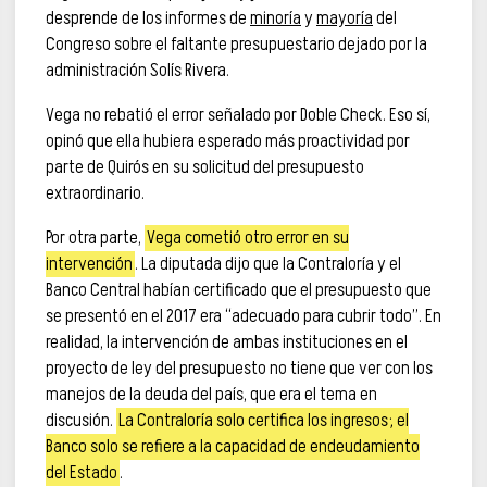
desprende de los informes de
minoría
y
mayoría
del
Congreso sobre el faltante presupuestario dejado por la
administración Solís Rivera.
Vega no rebatió el error señalado por Doble Check. Eso sí,
opinó que ella hubiera esperado más proactividad por
parte de Quirós en su solicitud del presupuesto
extraordinario.
Por otra parte,
Vega cometió otro error en su
intervención
. La diputada dijo que la Contraloría y el
Banco Central habían certificado que el presupuesto que
se presentó en el 2017 era “adecuado para cubrir todo”. En
realidad, la intervención de ambas instituciones en el
proyecto de ley del presupuesto no tiene que ver con los
manejos de la deuda del país, que era el tema en
discusión.
La Contraloría solo certifica los ingresos; el
Banco solo se refiere a la capacidad de endeudamiento
del Estado
.