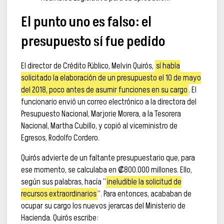
El punto uno es falso: el
presupuesto sí fue pedido
El director de Crédito Público, Melvin Quirós,
sí había
solicitado la elaboración de un presupuesto el 10 de mayo
del 2018, poco antes de asumir funciones en su cargo
. El
funcionario envió un correo electrónico a la directora del
Presupuesto Nacional, Marjorie Morera, a la Tesorera
Nacional, Martha Cubillo, y copió al viceministro de
Egresos, Rodolfo Cordero.
Quirós advierte de un faltante presupuestario que, para
ese momento, se calculaba en ₡800.000 millones. Ello,
según sus palabras, hacía “
ineludible la solicitud de
recursos extraordinarios
”. Para entonces, acababan de
ocupar su cargo los nuevos jerarcas del Ministerio de
Hacienda. Quirós escribe: