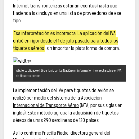
Internet transfronterizas estarían exentos hasta que
Hacienda las incluya en una lista de proveedores de ese
tipo.
Esa interpretación es incorrecta. La aplicación del IVA
entró en rigor desde el 1 de julio pasado para todos los
tiquetes aéreos
, sin importar la plataforma de compra.
Afiche publicado el 26 de junio por La Nación con información incorrecta sobre el IVA
de tiquetes aéreos
La implementación del IVA para tiquetes de avión se
realizó por medio del sistema de la
Asociación
Internacional de Transporte Aéreo
(IATA, por sus siglas en
inglés). Este método agrupa la adquisición de tiquetes
aéreos de unas 290 aerolíneas de 120 países.
Así lo confirmó Priscilla Piedra, directora general del