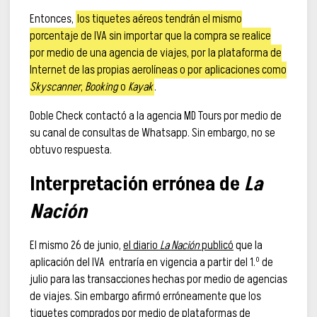
Entonces,
los tiquetes aéreos tendrán el mismo
porcentaje de IVA sin importar que la compra se realice
por medio de una agencia de viajes, por la plataforma de
Internet de las propias aerolíneas o por aplicaciones como
Skyscanner
,
Booking
o
Kayak
.
Doble Check contactó a la agencia MD Tours por medio de
su canal de consultas de Whatsapp. Sin embargo, no se
obtuvo respuesta.
Interpretación errónea de
La
Nación
El mismo 26 de junio,
el diario
La Nación
publicó
que la
aplicación del IVA entraría en vigencia a partir del 1.º de
julio para las transacciones hechas por medio de agencias
de viajes. Sin embargo afirmó erróneamente que los
tiquetes comprados por medio de plataformas de