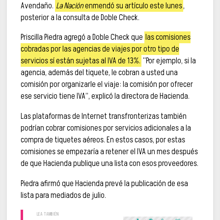
Avendaño.
La Nación
enmendó su artículo este lunes
,
posterior a la consulta de Doble Check.
Priscilla Piedra agregó a Doble Check que
las comisiones
cobradas por las agencias de viajes por otro tipo de
servicios sí están sujetas al IVA de 13%.
“Por ejemplo, si la
agencia, además del tiquete, le cobran a usted una
comisión por organizarle el viaje: la comisión por ofrecer
ese servicio tiene IVA”, explicó la directora de Hacienda.
Las plataformas de Internet transfronterizas también
podrían cobrar comisiones por servicios adicionales a la
compra de tiquetes aéreos. En estos casos, por estas
comisiones se empezaría a retener el IVA un mes después
de que Hacienda publique una lista con esos proveedores.
Piedra afirmó que Hacienda prevé la publicación de esa
lista para mediados de julio.