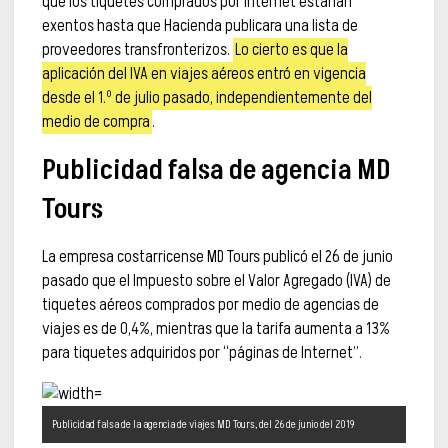
que los tiquetes comprados por Internet estarían
exentos hasta que Hacienda publicara una lista de
proveedores transfronterizos.
Lo cierto es que la
aplicación del IVA en viajes aéreos entró en vigencia
desde el 1.º de julio pasado, independientemente del
medio de compra
.
Publicidad falsa de agencia MD
Tours
La empresa costarricense MD Tours publicó el 26 de junio
pasado que el Impuesto sobre el Valor Agregado (IVA) de
tiquetes aéreos comprados por medio de agencias de
viajes es de 0,4%, mientras que la tarifa aumenta a 13%
para tiquetes adquiridos por “páginas de Internet”.
Publicidad falsa de la agencia de viajes MD Tours, del 26 de junio del 2019