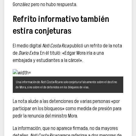
González pero no hubo respuesta.
Refrito informativo también
estira conjeturas
El medio digital
Noti Costa Rica
publicó un refrito de la nota
de
Diario Extra
. En él tituló: «Edgar Mora iría a una
embajada y estudiantes a la cárcel».
Una información de
Noti Costa Rica
no solo conjetura falsamente sobre el destino
de Mora, sino sobre el de detenidos en los bloqueos de vías.
La nota alude a las detenciones de varias personas «por
participar en los bloqueos» como medida de presión para
pedir la renuncia del ministro Mora.
La información, que no aparece firmada, no da mayores
detalles.
Noti Costa Rica
parece referirse a dos menores de