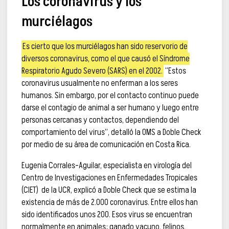
Los coronavirus y los
murciélagos
Es cierto que los murciélagos han sido reservorio de
diversos coronavirus, como el que causó el Síndrome
Respiratorio Agudo Severo (SARS) en el 2002.
“Estos
coronavirus usualmente no enferman a los seres
humanos. Sin embargo, por el contacto continuo puede
darse el contagio de animal a ser humano y luego entre
personas cercanas y contactos, dependiendo del
comportamiento del virus”, detalló la OMS a Doble Check
por medio de su área de comunicación en Costa Rica.
Eugenia Corrales-Aguilar, especialista en virología del
Centro de Investigaciones en Enfermedades Tropicales
(CIET) de la UCR, explicó a Doble Check que se estima la
existencia de más de 2.000 coronavirus. Entre ellos han
sido identificados unos 200. Esos virus se encuentran
normalmente en animales: ganado vacuno, felinos,