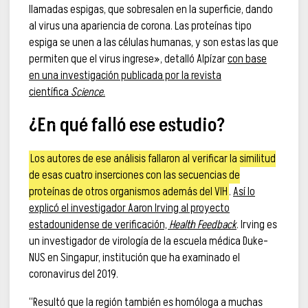
llamadas espigas, que sobresalen en la superficie, dando
al virus una apariencia de corona. Las proteínas tipo
espiga se unen a las células humanas, y son estas las que
permiten que el virus ingrese», detalló Alpízar
con base
en una investigación publicada por la revista
científica
Science
.
¿En qué falló ese estudio?
Los autores de ese análisis fallaron al verificar la similitud
de esas cuatro inserciones con las secuencias de
proteínas de otros organismos además del VIH
.
Así lo
explicó el investigador Aaron Irving al proyecto
estadounidense de verificación,
Health Feedback
. Irving es
un investigador de virología de la escuela médica Duke-
NUS en Singapur, institución que ha examinado el
coronavirus del 2019.
“Resultó que la región también es homóloga a muchas