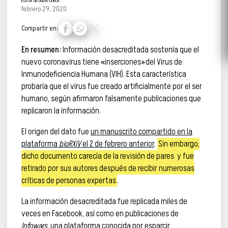
Editor de Doble Check.
febrero 29, 2020
Compartir en:
En resumen:
Información desacreditada sostenía que el
nuevo coronavirus tiene «inserciones»del Virus de
Inmunodeficiencia Humana (VIH). Esta característica
probaría que el virus fue creado artificialmente por el ser
humano, según afirmaron falsamente publicaciones que
replicaron la información.
El origen del dato fue
un manuscrito compartido en la
plataforma
bioRXiV
el 2 de febrero anterior
.
Sin embargo,
dicho documento carecía de la revisión de pares y fue
retirado por sus autores después de recibir numerosas
críticas de personas expertas
.
La información desacreditada fue replicada miles de
veces en Facebook, así como en publicaciones de
Infowars
, una plataforma conocida por esparcir