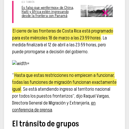
Es falso que «enfermos» de China,
Haití y África estén ingresando
desde la frontera con Panamá
El cierre de las fronteras de Costa Rica está programado
para este miércoles 18 de marzo a las 23:59 horas
. La
medida finalizará el 12 de abril a las 23:59 horas, pero
puede prorrogarse a decisión del gobierno.
“
Hasta que estas restricciones no empiecen a funcionar,
todas las funciones de migración funcionan exactamente
igual
. Se está atendiendo ingreso al territorio nacional
por todos los puestos fronterizos”, dijo Raquel Vargas,
Directora General de Migración y Extranjería,
en
conferencia de prensa
.
El tránsito de grupos