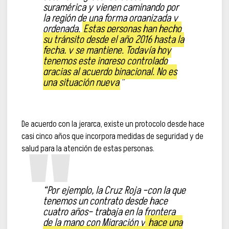
suramérica y vienen caminando por
la región de una forma organizada y
ordenada.
Estas personas han hecho
su tránsito desde el año 2016 hasta la
fecha, y se mantiene. Todavía hoy
tenemos este ingreso controlado
gracias al acuerdo binacional. No es
una situación nueva
”
De acuerdo con la jerarca, existe un protocolo desde hace
casi cinco años que incorpora medidas de seguridad y de
salud para la atención de estas personas.
“Por ejemplo, la Cruz Roja –con la que
tenemos un contrato desde hace
cuatro años– trabaja en la frontera
de la mano con Migración y
hace una