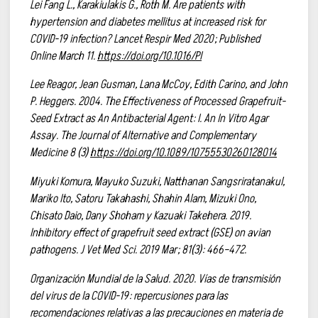
Lei Fang L., Karakiulakis G., Roth M. Are patients with
hypertension and diabetes mellitus at increased risk for
COVID-19 infection? Lancet Respir Med 2020; Published
Online March 11.
https://doi.org/10.1016/PI
Lee Reagor, Jean Gusman, Lana McCoy, Edith Carino, and John
P. Heggers. 2004. The Effectiveness of Processed Grapefruit-
Seed Extract as An Antibacterial Agent: I. An In Vitro Agar
Assay. The Journal of Alternative and Complementary
Medicine 8 (3)
https://doi.org/10.1089/10755530260128014
Miyuki Komura, Mayuko Suzuki, Natthanan Sangsriratanakul,
Mariko Ito, Satoru Takahashi, Shahin Alam, Mizuki Ono,
Chisato Daio, Dany Shoham y Kazuaki Takehera. 2019.
Inhibitory effect of grapefruit seed extract (GSE) on avian
pathogens. J Vet Med Sci. 2019 Mar; 81(3): 466–472.
Organización Mundial de la Salud. 2020. Vías de transmisión
del virus de la COVID-19: repercusiones para las
recomendaciones relativas a las precauciones en materia de