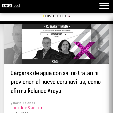
Gárgaras de agua con sal no tratan ni
previenen al nuevo coronavirus, como
afirmó Rolando Araya
y
David Bolaños
-
doblecheck@ucr.ac.cr