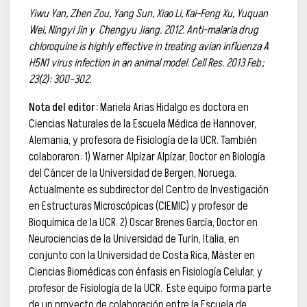
Yiwu Yan, Zhen Zou, Yang Sun, Xiao Li, Kai-Feng Xu, Yuquan
Wei, Ningyi Jin y Chengyu Jiang. 2012. Anti-malaria drug
chloroquine is highly effective in treating avian influenza A
H5N1 virus infection in an animal model. Cell Res. 2013 Feb;
23(2): 300–302.
Nota del editor:
Mariela Arias Hidalgo es doctora en
Ciencias Naturales de la Escuela Médica de Hannover,
Alemania, y profesora de Fisiología de la UCR. También
colaboraron: 1) Warner Alpízar Alpízar, Doctor en Biología
del Cáncer de la Universidad de Bergen, Noruega.
Actualmente es subdirector del Centro de Investigación
en Estructuras Microscópicas (CIEMIC) y profesor de
Bioquímica de la UCR. 2) Oscar Brenes García, Doctor en
Neurociencias de la Universidad de Turín, Italia, en
conjunto con la Universidad de Costa Rica, Máster en
Ciencias Biomédicas con énfasis en Fisiología Celular, y
profesor de Fisiología de la UCR. Este equipo forma parte
de un proyecto de colaboración entre la Escuela de