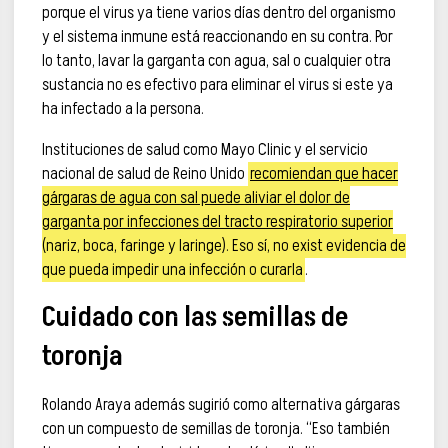
porque el virus ya tiene varios días dentro del organismo
y el sistema inmune está reaccionando en su contra. Por
lo tanto, lavar la garganta con agua, sal o cualquier otra
sustancia no es efectivo para eliminar el virus si este ya
ha infectado a la persona.
Instituciones de salud como Mayo Clinic y el servicio
nacional de salud de Reino Unido
recomiendan que hacer
gárgaras de agua con sal puede aliviar el dolor de
garganta por infecciones del tracto respiratorio superior
(nariz, boca, faringe y laringe). Eso sí, no exist evidencia de
que pueda impedir una infección o curarla
.
Cuidado con las semillas de
toronja
Rolando Araya además sugirió como alternativa gárgaras
con un compuesto de semillas de toronja. “Eso también