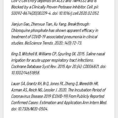
CoV-2 Cell Entry Depends on ACE2 and TMPRSS2 and Is
Blocked by a Clinically Proven Protease Inhibitor. Cell. pii:
S0092-8674(20)30229-4. doi: 10.1016/j.cell.2020.02.052.
Jianjun Gao, Zhenxue Tian, Xu Yang. Breakthrough:
Chloroquine phosphate has shown apparent efficacy in
treatment of COVID-19 associated pneumonia in clinical
studies. BioScience Trends. 2020; 14(1):72-73.
King D, Mitchell B, Williams CP, Spurling GK. 2015. Saline nasal
irrigation for acute upper respiratory tract infections.
Cochrane Database Syst Rev. 2015 Apr 20;(4): CD006821. doi:
10.1002/14651858.
Lauer SA, Grantz KH, Bi Q, Jones FK, Zheng Q, Meredith HR,
Azman AS, Reich NG, Lessler J. 2020. The Incubation Period of
Coronavirus Disease 2019 (COVID-19) From Publicly Reported
Confirmed Cases: Estimation and Application.Ann Intern Med.
doi: 10.7326/M20-0504.