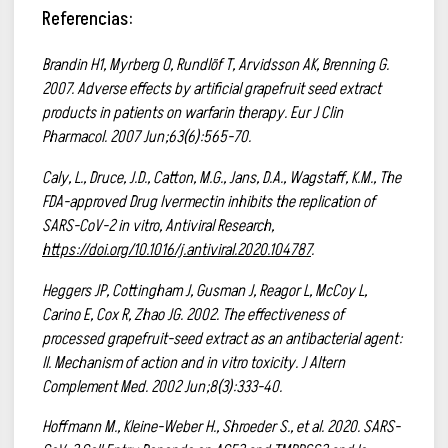
Referencias:
Brandin H1, Myrberg O, Rundlöf T, Arvidsson AK, Brenning G.
2007. Adverse effects by artificial grapefruit seed extract
products in patients on warfarin therapy. Eur J Clin
Pharmacol. 2007 Jun;63(6):565-70.
Caly, L., Druce, J.D., Catton, M.G., Jans, D.A., Wagstaff, K.M., The
FDA-approved Drug Ivermectin inhibits the replication of
SARS-CoV-2 in vitro, Antiviral Research,
https://doi.org/10.1016/j.antiviral.2020.104787
.
Heggers JP, Cottingham J, Gusman J, Reagor L, McCoy L,
Carino E, Cox R, Zhao JG. 2002. The effectiveness of
processed grapefruit-seed extract as an antibacterial agent:
II. Mechanism of action and in vitro toxicity. J Altern
Complement Med. 2002 Jun;8(3):333-40.
Hoffmann M., Kleine-Weber H., Shroeder S., et al. 2020. SARS-