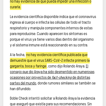
no hay evidencia de que pueda impedir una infección o
curarla.
La evidencia científica disponible indica que el coronavirus
ingresa al cuerpo e infecta las células de todo el tracto
respiratorio y manipula componentes internos de estas
para reproducirse. Cuando aparecen los síntomas es
porque el virus ya tiene varios días dentro del organismo
y el sistema inmune está reaccionando en su contra.
A la fecha,
no hay evidencia científica publicada que
demuestre que el virus SARS-CoV-2 infecte primero la
garganta, boca y faringe
, como dijo Rolando Araya.
El
consejo que dio Araya ha sido desmentido en numerosas
ocasiones por proyectos de
fact-checking
de distintas
partes del mundo
, donde rumores similares se también se
han difundido.
Doble Check intentó solicitar a Rolando Araya la evidencia
que aseguró que existía para sus recomendaciones. Sin