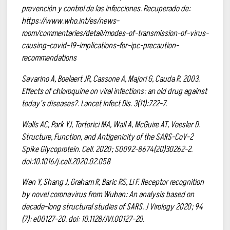
prevención y control de las infecciones. Recuperado de:
https://www.who.int/es/news-
room/commentaries/detail/modes-of-transmission-of-virus-
causing-covid-19-implications-for-ipc-precaution-
recommendations
Savarino A, Boelaert JR, Cassone A, Majori G, Cauda R. 2003.
Effects of chloroquine on viral infections: an old drug against
today’s diseases?. Lancet Infect Dis. 3(11):722-7.
Walls AC, Park YJ, Tortorici MA, Wall A, McGuire AT, Veesler D.
Structure, Function, and Antigenicity of the SARS-CoV-2
Spike Glycoprotein. Cell. 2020; S0092-8674(20)30262-2.
doi:10.1016/j.cell.2020.02.058
Wan Y, Shang J, Graham R, Baric RS, Li F. Receptor recognition
by novel coronavirus from Wuhan: An analysis based on
decade-long structural studies of SARS. J Virology 2020; 94
(7): e00127-20. doi: 10.1128/JVI.00127-20.