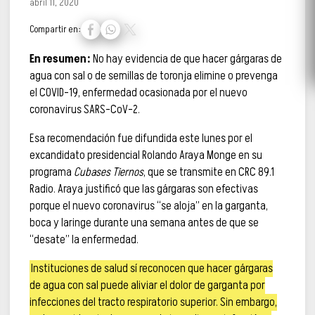
abril 11, 2020
Compartir en:
En resumen:
No hay evidencia de que hacer gárgaras de
agua con sal o de semillas de toronja elimine o prevenga
el COVID-19, enfermedad ocasionada por el nuevo
coronavirus SARS-CoV-2.
Esa recomendación fue difundida este lunes por el
excandidato presidencial Rolando Araya Monge en su
programa
Cubases Tiernos
, que se transmite en CRC 89.1
Radio. Araya justificó que las gárgaras son efectivas
porque el nuevo coronavirus “se aloja” en la garganta,
boca y laringe durante una semana antes de que se
“desate” la enfermedad.
Instituciones de salud sí reconocen que hacer gárgaras
de agua con sal puede aliviar el dolor de garganta por
infecciones del tracto respiratorio superior. Sin embargo,