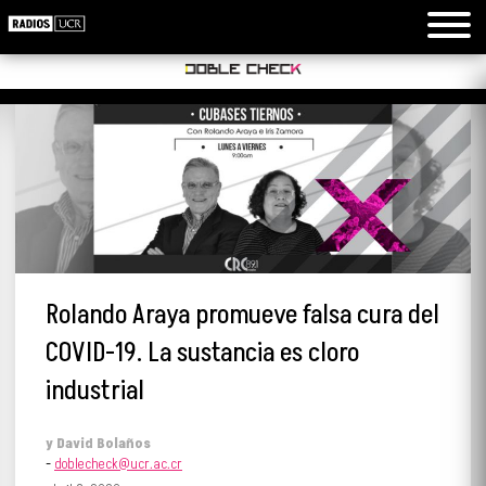
Rolando Araya promueve falsa cura del
COVID-19. La sustancia es cloro
industrial
y
David Bolaños
-
doblecheck@ucr.ac.cr