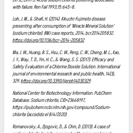
with failure. Ren Fail 1993;15:645–8.
Loh, J. M., & Shafi, H. (2014). Kikuchi-Fujimoto disease
presenting after consumption of ‘Miracle Mineral Solution’
(sodium chlorite). BMJ case reports, 2014, bcr2014205832.
https://doi.org/10.1136/bcr-2014-205832
Ma, J. W., Huang, B. S., Hsu, C. W., Peng, C. W., Cheng, M. L., Kao,
J. Y., Way, T. D., Yin, H. C., & Wang, S. S. (2017). Efficacy and
Safety Evaluation of a Chlorine Dioxide Solution. International
journal of environmental research and public health, 14(3),
329.
https://doi.org/10.3390/ijerph14030329
National Center for Biotechnology Information. PubChem
Database. Sodium chlorite, CID=23668197,
https://pubchem.ncbi.nlm.nih.gov/compound/Sodium-
chlorite (accedido el 8/4/2020)
Romanovsky, A., Djogovic, D., & Chin, D. (2013). A case of