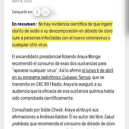
abril 8, 2020
Compartir en:
En resumen:
No hay evidencia científica de que ingerir
clorito de sodio o su descomposición en dióxido de cloro
cure a personas infectadas con el nuevo coronavirus o
cualquier otro virus
.
El excandidato presidencial Rolando Araya Monge
recomendó el consumo de esas dos sustancias para
“apearse cualquier virus”. Así lo afirmó
el lunes 6 de abril
en su programa radiofónico
Cubases Tiernos
, que se
transmite en CRC 89.1 Radio. Araya le aseguró a su
audiencia que la eficacia de esa sustancia química había
sido comprobada científicamente.
Consultado por Doble Check, Araya atribuyó sus
afirmaciones a Andreas Kalcker. Él es autor del libro
Salud
prohibida
, que recomienda el consumo de dióxido de cloro