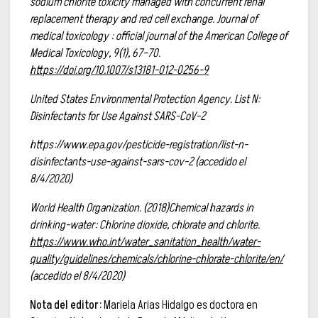
sodium chlorite toxicity managed with concurrent renal
replacement therapy and red cell exchange. Journal of
medical toxicology : official journal of the American College of
Medical Toxicology, 9(1), 67–70.
https://doi.org/10.1007/s13181-012-0256-9
United States Environmental Protection Agency. List N:
Disinfectants for Use Against SARS-CoV-2
https://www.epa.gov/pesticide-registration/list-n-
disinfectants-use-against-sars-cov-2 (accedido el
8/4/2020)
World Health Organization. (2018)Chemical hazards in
drinking-water: Chlorine dioxide, chlorate and chlorite.
https://www.who.int/water_sanitation_health/water-
quality/guidelines/chemicals/chlorine-chlorate-chlorite/en/
(accedido el 8/4/2020)
Nota del editor:
Mariela Arias Hidalgo es doctora en