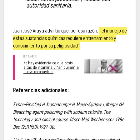
autoridad sanitaria.
Juan José Araya advirtió que, por esa razón,
“el manejo de
estas sustancias químicas requiere entrenamiento y
conocimiento por su peligrosidad”
.
No hay evidencia de que dosis
altas de vitamina C “aniquilan” a
nuevo coronavirus
Referencias adicionales:
Exner-Freisfeld H, Kronenberger H, Meier-Sydow J, Nerger KH.
Bleaching agent poisoning with sodium chlorite. The
toxicology and clinical course. Dtsch Med Wochenschr. 1986
Dec 12;111(50):1927-30.
Lin JL, Lim PS. Acute sodium chlorite poisoning associated