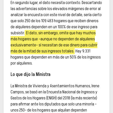
En segundo lugar, el dato necesita contexto. Descartando
las advertencias sobre los elevados márgenes de error al
analizar la encuesta con este nivel de detalle, sería cierto
que solo 250 de los 109.483 hogares que reciben dineros
de alquileres dependen en un 100% de ese ingreso para
subsistir.
El dato, sin embargo, omite que hay muchos
más hogares que –aunque no dependen de alquileres
exclusivamente– sí necesitan de ese dinero para cubrir
más de la mitad de sus ingresos totales.
Hay 9.331
hogares que dependen en más de un 50% de los ingresos
por alquileres.
Lo que dijo la Ministra
La Ministra de Vivienda y Asentamientos Humanos, Irene
Campos, se basó en la Encuesta Nacional de Ingresos y
Gastos de los Hogares (ENIGH) del 2018 (la más reciente)
para afirmar ante los diputados que solo una minoría –
unos 250– de los hogares que alquilan dependen