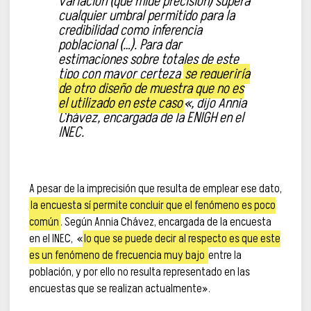
variación (que mide precisión) supera
cualquier umbral permitido para la
credibilidad como inferencia
poblacional (…). Para dar
estimaciones sobre totales de este
tipo con mayor certeza
se requeriría
de otro diseño de muestra que no es
el utilizado en este caso
«, dijo Annia
Chávez, encargada de la ENIGH en el
INEC.
A pesar de la imprecisión que resulta de emplear ese dato,
la encuesta sí permite concluir que el fenómeno es poco
común
. Según Annia Chávez, encargada de la encuesta
en el INEC, «
lo que se puede decir al respecto es que este
es un fenómeno de frecuencia muy bajo
entre la
población, y por ello no resulta representado en las
encuestas que se realizan actualmente».