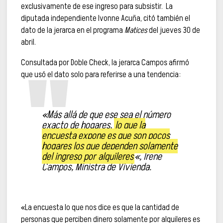
exclusivamente de ese ingreso para subsistir. La
diputada independiente Ivonne Acuña, citó también el
dato de la jerarca en el programa
Matices
del jueves 30 de
abril.
Consultada por Doble Check, la jerarca Campos afirmó
que usó el dato solo para referirse a una tendencia:
«Más allá de que ese sea el número
exacto de hogares,
lo que la
encuesta expone es que son pocos
hogares los que dependen solamente
del ingreso por alquileres
«, Irene
Campos, Ministra de Vivienda.
«La encuesta lo que nos dice es que la cantidad de
personas que perciben dinero solamente por alquileres es