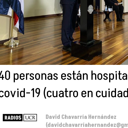
40 personas están hospita
covid-19 (cuatro en cuidad
David Chavarría Hernández
(davidchavarríahernandez@gm