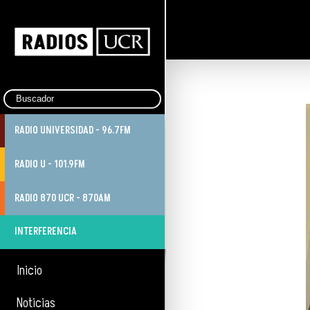
RADIO UNIVERSIDAD - 96.7FM
RADIO U - 101.9FM
RADIO 870 UCR - 870AM
INTERFERENCIA
Inicio
Noticias