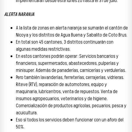
implementarán desde este lunes 20 hasta el 31 de julio.
ALERTA NARANJA
A la lista de zonas en alerta naranja se sumarán el cantón de
Nicoya y los distritos de Agua Buena y Sabalito de Coto Brus.
En total son 45 cantones, 3 distritos continuarán con
algunas medidas restrictivas.
En estos cantones podrán operar: Servicios bancarios y
financieros, supermercados, abastecedores, pulperías y
minisuper. Además de panaderías, carnicerías y verdulerías.
Pero también lavanderías, ferreterías, cerrajerías, vidrieras.
Riteve (RTV), reparación de automotores, equipo y
maquinaria, lubricentros, venta de repuestos. Venta de
insumos agropecuarios, veterinarios y de higiene.
Comercialización de productos agrícolas, pecuarios, pesca y
acuicultura.
Eso sí todos los servicios deben funcionar con un aforo del
50%.