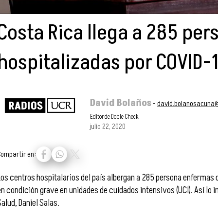
Costa Rica llega a 285 per
hospitalizadas por COVID-
David Bolaños
-
david.bolanosacuna@
Editor de Doble Check.
julio 22, 2020
Compartir en:
Los centros hospitalarios del país albergan a 285 persona enfermas 
en condición grave en unidades de cuidados intensivos (UCI). Así lo i
Salud, Daniel Salas.