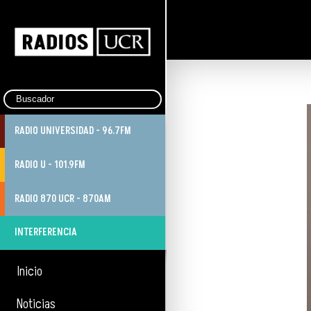
RADIO UNIVERSIDAD - 96.7FM
RADIO U - 101.9FM
RADIO 870 UCR - 870AM
INTERFERENCIA
Inicio
Noticias