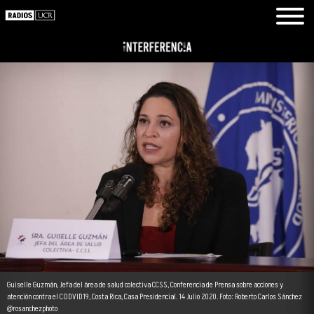
Guiselle Guzmán, Jefa del área de salud colectiva CCSS, Conferencia de Prensa sobre acciones y
atención contra el CODVID19, Costa Rica, Casa Presidencial. 14 Julio 2020. Foto: Roberto Carlos Sánchez
@rosanchezphoto