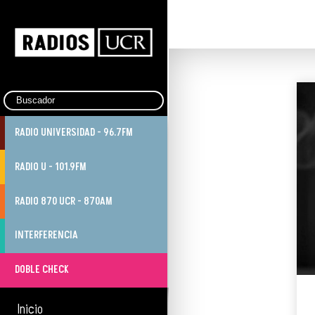
RADIO UNIVERSIDAD - 96.7FM
RADIO U - 101.9FM
RADIO 870 UCR - 870AM
INTERFERENCIA
DOBLE CHECK
Inicio