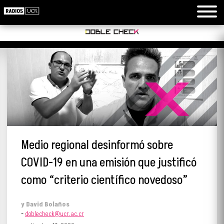
Medio regional desinformó sobre
COVID-19 en una emisión que justificó
como “criterio científico novedoso”
y
David Bolaños
-
doblecheck@ucr.ac.cr