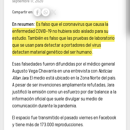
septiembre 17, 2020
Compartir en:
En resumen:
Es falso que el coronavirus que causa la
enfermedad COVID-19 no hubiera sido aislado para su
estudio. También es falso que las pruebas de laboratorio
que se usan para detectar a portadores del virus
detecten material genético del ser humano
.
Esas falsedades fueron difundidas por el médico general
Augusto Vega Chavarría en una entrevista con
Noticias
Allan Jara
. El medio está ubicado en la Zona Norte del país.
A pesar de ser invenciones ampliamente refutadas, Jara
justificó la emisión como un esfuerzo por dar balance a la
información oficial que suele divulgar su medio de
comunicación durante la pandemia.
El espacio fue transmitido el pasado viernes en Facebook
y tiene más de 173.000 reproducciones.