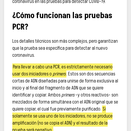
coronavirus en las pruebas para detectar COVID-19.
¿Cómo funcionan las pruebas
PCR?
Los detalles técnicos son más complejos, pero garantizan
que la prueba sea específica para detectar al nuevo
coronavirus.
Para llevar a cabo una PCR, es estrictamente necesario
usar dos iniciadores o
primers
. Estos son dos secuencias
cortas de ADN diseñadas para unirse de forma exclusiva al
inicio y al final del fragmento de ADN que se quiere
identificar y copiar. Ambos
primers
–y otros reactivos– son
mezclados de forma simultánea con el ADN original que se
quiere copiar, el cual fue previamente purificado.
Si
solamente se usa uno de los iniciadores, no se produce
amplificación (no se copia el ADN) y el resultado de la
prueba será negativo.