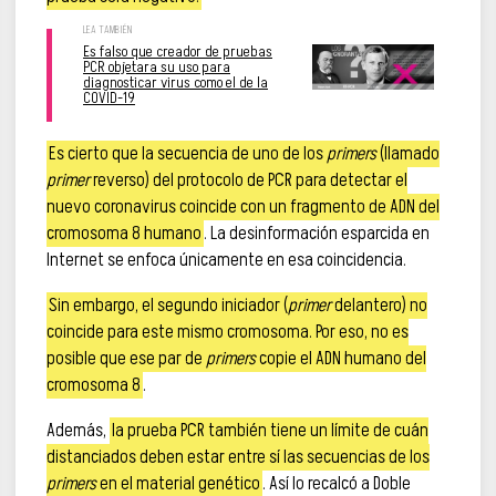
Es falso que creador de pruebas
PCR objetara su uso para
diagnosticar virus como el de la
COVID-19
Es cierto que la secuencia de uno de los
primers
(llamado
primer
reverso) del protocolo de PCR para detectar el
nuevo coronavirus coincide con un fragmento de ADN del
cromosoma 8 humano
. La desinformación esparcida en
Internet se enfoca únicamente en esa coincidencia.
Sin embargo, el segundo iniciador (
primer
delantero) no
coincide para este mismo cromosoma. Por eso, no es
posible que ese par de
primers
copie el ADN humano del
cromosoma 8
.
Además,
la prueba PCR también tiene un límite de cuán
distanciados deben estar entre sí las secuencias de los
primers
en el material genético
. Así lo recalcó a Doble