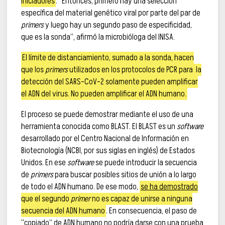
iniciadores
. “Entonces, primero hay una selección
específica del material genético viral por parte del par de
primers
y luego hay un segundo paso de especificidad,
que es la sonda”, afirmó la microbióloga del INISA.
El límite de distanciamiento, sumado a la sonda, hacen
que los
primers
utilizados en los protocolos de PCR para la
detección del SARS-CoV-2 solamente pueden amplificar
el ADN del virus. No pueden amplificar el ADN humano.
El proceso se puede demostrar mediante el uso de una
herramienta conocida como BLAST. El BLAST es un
software
desarrollado por el Centro Nacional de Información en
Biotecnología (NCBI, por sus siglas en inglés) de Estados
Unidos. En ese
software
se puede introducir la secuencia
de
primers
para buscar posibles sitios de unión a lo largo
de todo el ADN humano. De ese modo,
se ha demostrado
que el segundo
primer
no es capaz de unirse a ninguna
secuencia del ADN humano
. En consecuencia, el paso de
“copiado” de ADN humano no podría darse con una prueba