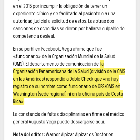
en el 2015 por incumplir la obligación de tener un
expediente clínico y de facilitarlo al paciente o a una
autoridad judicial a solicitud de estos. Las otras dos
sanciones de ocho días se dieron por hallarse culpable de
competencia desleal.
En su perfil en Facebook, Vega afirma que fue
«funcionario» de la Organización Mundial de la Salud
(OMS). El departamento de comunicación de
la
Organización Panamericana de la Salud (división de la OMS
en las Américas) respondió a Doble Check que «no hay
registro de su nombre como funcionario de OPS/OMS en
Washington (sede regional) ni en la oficina país de Costa
Rica»
.
La constancia de faltas disciplinarias en firme del médico
general Augusto Vega
puede descargarse aquí
.
Nota del editor:
Warner Alpízar Alpízar es Doctor en