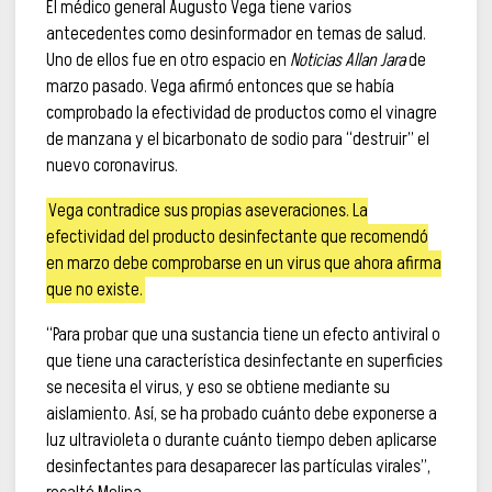
El médico general Augusto Vega tiene varios
antecedentes como desinformador en temas de salud.
Uno de ellos fue en otro espacio en
Noticias Allan Jara
de
marzo pasado. Vega afirmó entonces que se había
comprobado la efectividad de productos como el vinagre
de manzana y el bicarbonato de sodio para “destruir” el
nuevo coronavirus.
Vega contradice sus propias aseveraciones. La
efectividad del producto desinfectante que recomendó
en marzo debe comprobarse en un virus que ahora afirma
que no existe.
“Para probar que una sustancia tiene un efecto antiviral o
que tiene una característica desinfectante en superficies
se necesita el virus, y eso se obtiene mediante su
aislamiento. Así, se ha probado cuánto debe exponerse a
luz ultravioleta o durante cuánto tiempo deben aplicarse
desinfectantes para desaparecer las partículas virales”,