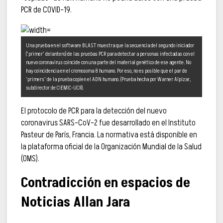
PCR de COVID-19.
Una prueba en el software BLAST muestra que la secuencia del segundo iniciador
(‘primer’ delantero) de las pruebas PCR para detectar a personas infectadas con el
nuevo coronavirus coincide con una parte del material genético de ese agente. No
hay coincidencia en el cromosoma 8 humano. Por eso, no es posible que el par de
‘primers’ de la prueba copien el ADN humano. (Prueba hecha por Warner Alpízar,
subdirector de CIEMIC-UCR).
El protocolo de PCR para la detección del nuevo
coronavirus SARS-CoV-2 fue desarrollado en el Instituto
Pasteur de París, Francia. La normativa está disponible en
la plataforma oficial de la Organización Mundial de la Salud
(OMS).
Contradicción en espacios de
Noticias Allan Jara