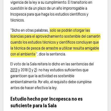
vigencia de la ley a su cumplimiento. El transitorio en
cuestión le da un plazo de un año improrrogable a
Incopesca para que haga los estudios científicos y
técnicos.
“Dicho en otras palabras,
solo se podrán otorgar las
licencias para el aprovechamiento sostenible del camarón
cuando los estudios técnicos y científicos concluyan que
la técnica de pesca de arrastre a utilizar resulta amigable
con el ambiente
”, dice la sentencia.
El voto de la Sala reitera lo dicho en las sentencias del
2013
y 2018 (
1
y
2
): no hay estudios suficientes que
garanticen que la actividad es sostenible
ambientalmente. Por ello, el requisito debe cumplirse
antes de hacer efectiva la ley.
Estudio hecho por Incopesca no es
suficiente para la Sala