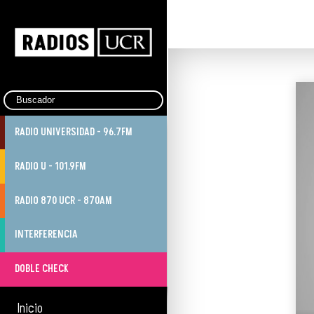
RADIO UNIVERSIDAD - 96.7FM
RADIO U - 101.9FM
RADIO 870 UCR - 870AM
INTERFERENCIA
DOBLE CHECK
Inicio