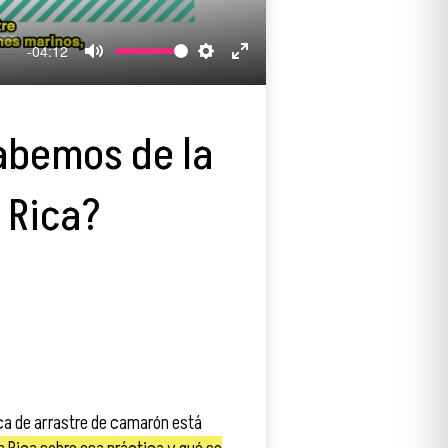
-04:12
Mute
Settings
Enter
fullscreen
abemos de la
 Rica?
ca de arrastre de camarón está