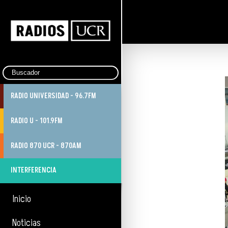
RADIO UNIVERSIDAD - 96.7FM
RADIO U - 101.9FM
RADIO 870 UCR - 870AM
INTERFERENCIA
Inicio
Noticias