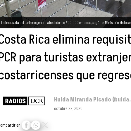
La industria del turismo genera alrededor de 600.000 empleos, según el Ministerio. (Foto: Ar
Costa Rica elimina requisi
PCR para turistas extranje
costarricenses que regres
Hulda Miranda Picado (hulda
octubre 22, 2020
Compartir en: