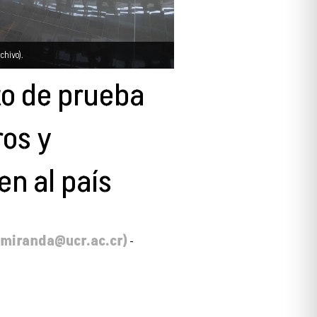
chivo).
to de prueba
ros y
en al país
.miranda@ucr.ac.cr)
-