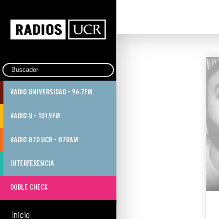
RADIO UNIVERSIDAD - 96.7FM
RADIO U - 101.9FM
RADIO 870 UCR - 870AM
INTERFERENCIA
DOBLE CHECK
Inicio