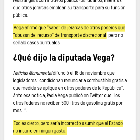
realizar giras con motivos político-partidarios, mientras
que otros jerarcas emplean su transporte para su función
pública.
Vega afirmó que “sabe” de jerarcas de otros poderes que
“abusan del recurso” de transporte discrecional
, pero no
señaló casos puntuales.
¿Qué dijo la diputada Vega?
Noticias Monumental
difundió el 18 de noviembre que
legisladores “condicionan renunciar a combustible gratis a
que medida se aplique en otros poderes de la República”.
Ante esa noticia, Paola Vega publicó en Twitter que “los
otros Poderes no reciben 500 litros de gasolina gratis por
mes…”.
Eso es cierto, pero sería incorrecto asumir que el Estado
no incurre en ningún gasto.