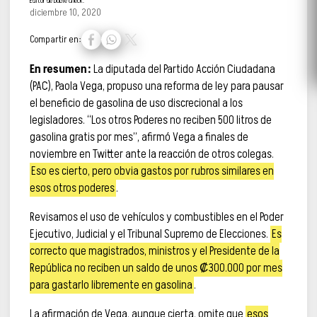
Editor de Doble Check.
diciembre 10, 2020
Compartir en:
En resumen:
La diputada del Partido Acción Ciudadana
(PAC), Paola Vega, propuso una reforma de ley para pausar
el beneficio de gasolina de uso discrecional a los
legisladores. “Los otros Poderes no reciben 500 litros de
gasolina gratis por mes”, afirmó Vega a finales de
noviembre en Twitter ante la reacción de otros colegas.
Eso es cierto, pero obvia gastos por rubros similares en
esos otros poderes
.
Revisamos el uso de vehículos y combustibles en el Poder
Ejecutivo, Judicial y el Tribunal Supremo de Elecciones.
Es
correcto que magistrados, ministros y el Presidente de la
República no reciben un saldo de unos ₡300.000 por mes
para gastarlo libremente en gasolina
.
La afirmación de Vega, aunque cierta, omite que
esos