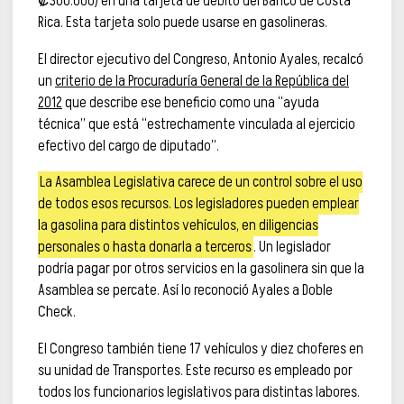
₡300.000) en una tarjeta de débito del Banco de Costa
Rica. Esta tarjeta solo puede usarse en gasolineras.
El director ejecutivo del Congreso, Antonio Ayales, recalcó
un
criterio de la Procuraduría General de la República del
2012
que describe ese beneficio como una “ayuda
técnica” que está “estrechamente vinculada al ejercicio
efectivo del cargo de diputado”.
La Asamblea Legislativa carece de un control sobre el uso
de todos esos recursos. Los legisladores pueden emplear
la gasolina para distintos vehículos, en diligencias
personales o hasta donarla a terceros
. Un legislador
podría pagar por otros servicios en la gasolinera sin que la
Asamblea se percate. Así lo reconoció Ayales a Doble
Check.
El Congreso también tiene 17 vehículos y diez choferes en
su unidad de Transportes. Este recurso es empleado por
todos los funcionarios legislativos para distintas labores.