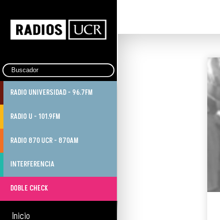
RADIO UNIVERSIDAD - 96.7FM
RADIO U - 101.9FM
RADIO 870 UCR - 870AM
INTERFERENCIA
DOBLE CHECK
Inicio