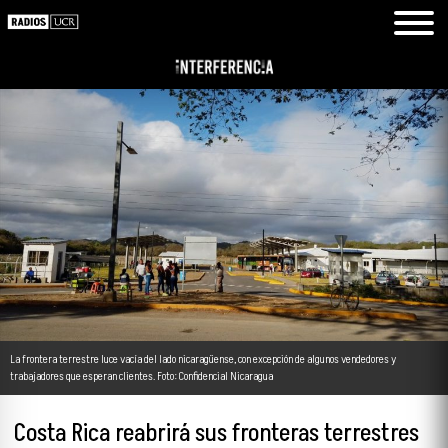
La frontera terrestre luce vacía del lado nicaragüense, con excepción de algunos vendedores y
trabajadores que esperan clientes. Foto: Confidencial Nicaragua
Costa Rica reabrirá sus fronteras terrestres