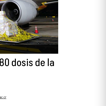
80 dosis de la
ac.cr