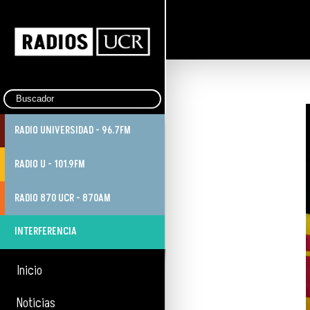
RADIO UNIVERSIDAD - 96.7FM
RADIO U - 101.9FM
RADIO 870 UCR - 870AM
INTERFERENCIA
Inicio
Noticias