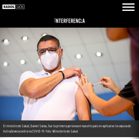
El ministro de Salud, Daniel Salas, fue la primera persona en nuestro país en aplicarse la vacuna de
AstraZeneca contra la COVID-19. Foto: Ministerio de Salud