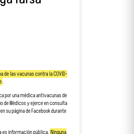
na de las vacunas contra la COVID-
e
.
ica por una médica antivacunas de
gio de Médicos y ejerce en consulta
 en su página de Facebook durante
ca es información pública.
Ninguna