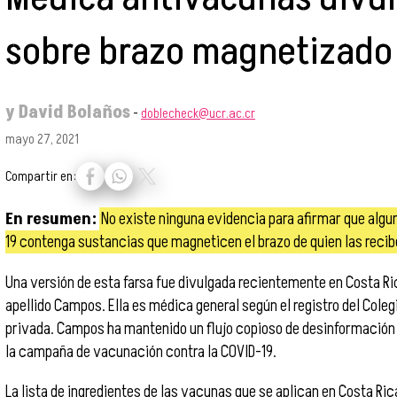
sobre brazo magnetizado
y
David Bolaños
-
doblecheck@ucr.ac.cr
mayo 27, 2021
Compartir en:
En resumen:
No existe ninguna evidencia para afirmar que algu
19 contenga sustancias que magneticen el brazo de quien las recib
Una versión de esta farsa fue divulgada recientemente en Costa R
apellido Campos. Ella es médica general según el registro del Cole
privada. Campos ha mantenido un flujo copioso de desinformación
la campaña de vacunación contra la COVID-19.
La lista de ingredientes de las vacunas que se aplican en Costa Ri