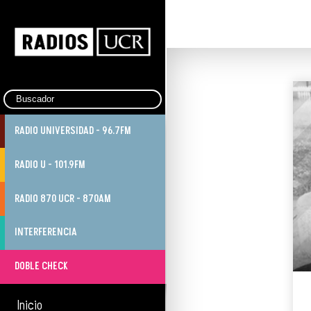
RADIO UNIVERSIDAD - 96.7FM
RADIO U - 101.9FM
RADIO 870 UCR - 870AM
INTERFERENCIA
DOBLE CHECK
Inicio