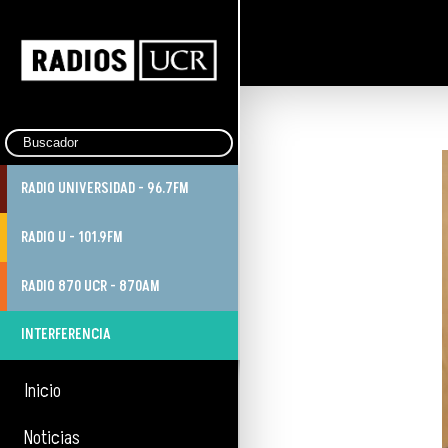
RADIO UNIVERSIDAD - 96.7FM
RADIO U - 101.9FM
RADIO 870 UCR - 870AM
INTERFERENCIA
Inicio
Noticias