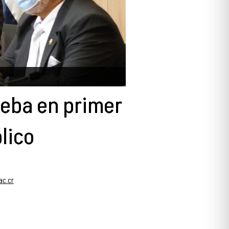
ueba en primer
lico
ac.cr