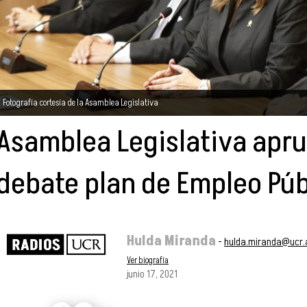
Fotografía cortesía de la Asamblea Legislativa
Asamblea Legislativa apr
debate plan de Empleo Púb
Hulda Miranda
-
hulda.miranda@ucr.
Ver biografía
junio 17, 2021