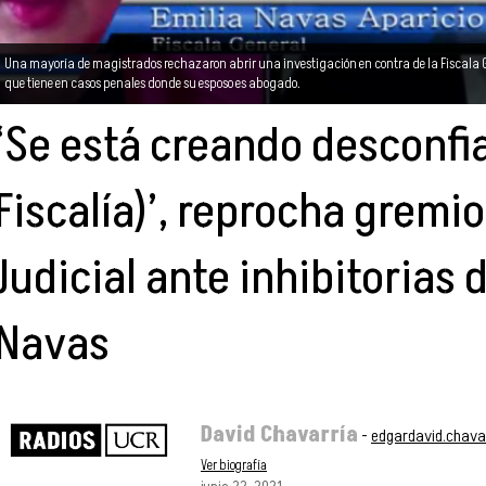
Una mayoría de magistrados rechazaron abrir una investigación en contra de la Fiscala Ge
que tiene en casos penales donde su esposo es abogado.
‘Se está creando desconfia
Fiscalía)’, reprocha gremio
Judicial ante inhibitorias 
Navas
David Chavarría
-
edgardavid.chava
Ver biografía