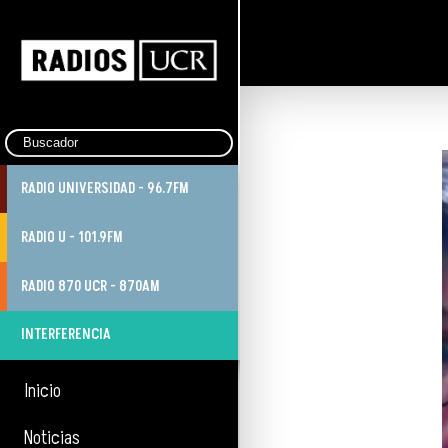
RADIO UNIVERSIDAD - 96.7FM
RADIO U - 101.9FM
RADIO 870 UCR - 870AM
INTERFERENCIA
Inicio
Noticias