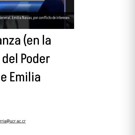
neral, Emilia Navas, por conflicto de intereses
nza (en la
 del Poder
de Emilia
rria@ucr.ac.cr