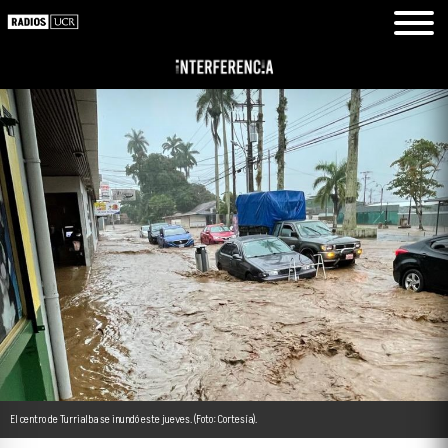
El centro de Turrialba se inundó este jueves. (Foto: Cortesía).