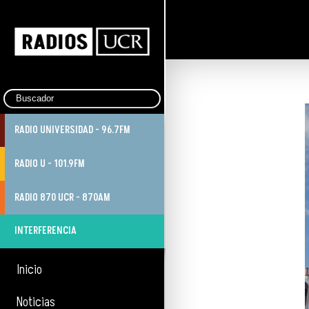
RADIO UNIVERSIDAD - 96.7FM
RADIO U - 101.9FM
RADIO 870 UCR - 870AM
INTERFERENCIA
Inicio
Noticias