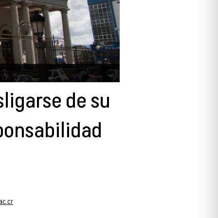
sligarse de su
ponsabilidad
ac.cr