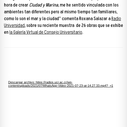
hora de crear
Ciudad y Marina
, me he sentido vinculada con los
ambientes tan diferentes pero al mismo tiempo tan familiares,
como lo son el mar y la ciudad” comenta Roxana Salazar a
Radio
Universidad
, sobre su reciente muestra de 26 obras que se exhibe
en
la Galería Virtual de Consejo Universitario
.
Reproductor de vídeo
Media error: Format(s) not supported or source(s) not found
Descargar archivo: https://radios.ucr.ac.cr/wp-
content/uploads/2021/07/WhatsApp-Video-2021-07-23-at-14.27.33.mp4?_=1