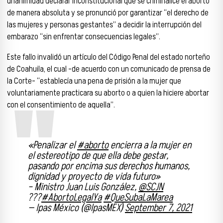
unanimidad declarar inconstitucional que se criminalice el aborto
de manera absoluta y se pronunció por garantizar “el derecho de
las mujeres y personas gestantes” a decidir la interrupción del
embarazo “sin enfrentar consecuencias legales”.
Este fallo invalidó un artículo del Código Penal del estado norteño
de Coahuila, el cual –de acuerdo con un comunicado de prensa de
la Corte– “establecía una pena de prisión a la mujer que
voluntariamente practicara su aborto o a quien la hiciere abortar
con el consentimiento de aquella”.
«Penalizar el
#aborto
encierra a la mujer en
el estereotipo de que ella debe gestar,
pasando por encima sus derechos humanos,
dignidad y proyecto de vida futuro»
– Ministro Juan Luis González,
@SCJN
???
#AbortoLegalYa
#QueSubaLaMarea
— Ipas México (@IpasMEX)
September 7, 2021