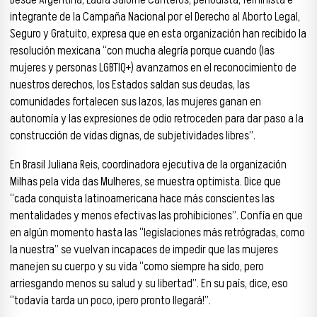
Desde Argentina, Laura Salomé Canteros, periodista, feminista e
integrante de la Campaña Nacional por el Derecho al Aborto Legal,
Seguro y Gratuito, expresa que en esta organización han recibido la
resolución mexicana “con mucha alegría porque cuando (las
mujeres y personas LGBTIQ+) avanzamos en el reconocimiento de
nuestros derechos, los Estados saldan sus deudas, las
comunidades fortalecen sus lazos, las mujeres ganan en
autonomía y las expresiones de odio retroceden para dar paso a la
construcción de vidas dignas, de subjetividades libres”.
En Brasil Juliana Reis, coordinadora ejecutiva de la organización
Milhas pela vida das Mulheres, se muestra optimista. Dice que
“cada conquista latinoamericana hace más conscientes las
mentalidades y menos efectivas las prohibiciones”. Confía en que
en algún momento hasta las “legislaciones más retrógradas, como
la nuestra” se vuelvan incapaces de impedir que las mujeres
manejen su cuerpo y su vida “como siempre ha sido, pero
arriesgando menos su salud y su libertad”. En su país, dice, eso
“todavía tarda un poco, ¡pero pronto llegará!”.