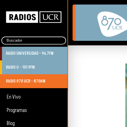
RADIO UNIVERSIDAD - 96.7FM
RADIO U - 101.9FM
RADIO 870 UCR - 870AM
En Vivo
Programas
Blog