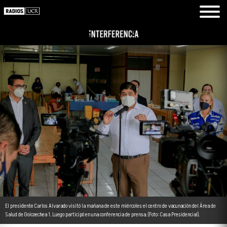
El presidente Carlos Alvarado visitó la mañana de este miércoles el centro de vacunación del Área de
Salud de Goicoechea 1. Luego participó en una conferencia de prensa. (Foto: Casa Presidencial).