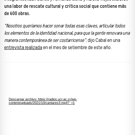
una labor de rescate cultural y crítica social que contiene más
de 600 obras.
“Nosotros queríamos hacer sonar todas esas claves, articular todos
los elementos de la identidad nacional, para que la gente renovara una
manera contemporánea de ser costarricense”
, dijo Cabal en una
entrevista realizada
en el mes de setiembre de este año.
Reproductor de vídeo
Media error: Format(s) not supported or source(s) not found
Descargar archivo: https://radios.ucr.ac.cr/wp-
content/uploads/2021/10/cantares3.mp4?_=1