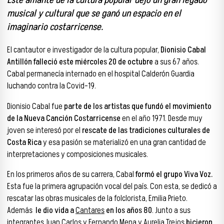
Este amante de la cultura popular dejó un gran legado
musical y cultural que se ganó un espacio en el
imaginario costarricense.
El cantautor e investigador de la cultura popular,
Dionisio Cabal
Antillón falleció este miércoles 20 de octubre
a sus 67 años.
Cabal permanecía internado en el hospital Calderón Guardia
luchando contra la Covid-19.
Dionisio Cabal fue
parte de los artistas que fundó el movimiento
de la Nueva Canción Costarricense
en el año 1971. Desde muy
joven se interesó por el
rescate de las tradiciones culturales de
Costa Rica
y esa pasión se materializó en una gran cantidad de
interpretaciones y composiciones musicales.
En los primeros años de su carrera, Cabal
formó el grupo Viva Voz.
Esta fue la primera agrupación vocal del país. Con esta, se dedicó a
rescatar las obras musicales de la folclorista, Emilia Prieto.
Además
le dio vida a
Cantares
en los años 80
. Junto a sus
integrantes Juan Carlos y Fernando Mena y Aurelia Trejos
hicieron