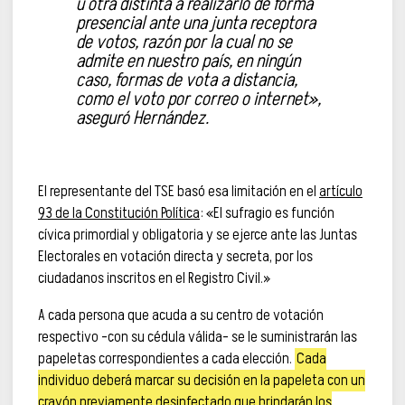
u otra distinta a realizarlo de forma
presencial ante una junta receptora
de votos, razón por la cual no se
admite en nuestro país, en ningún
caso, formas de vota a distancia,
como el voto por correo o internet»,
aseguró Hernández.
El representante del TSE basó esa limitación en el
artículo
93 de la Constitución Política
: «El sufragio es función
cívica primordial y obligatoria y se ejerce ante las Juntas
Electorales en votación directa y secreta, por los
ciudadanos inscritos en el Registro Civil.»
A cada persona que acuda a su centro de votación
respectivo –con su cédula válida– se le suministrarán las
papeletas correspondientes a cada elección.
Cada
individuo deberá marcar su decisión en la papeleta con un
crayón previamente desinfectado que brindarán los