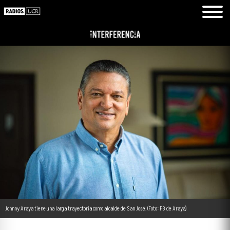
Johnny Araya tiene una larga trayectoria como alcalde de San José. (Foto: FB de Araya)