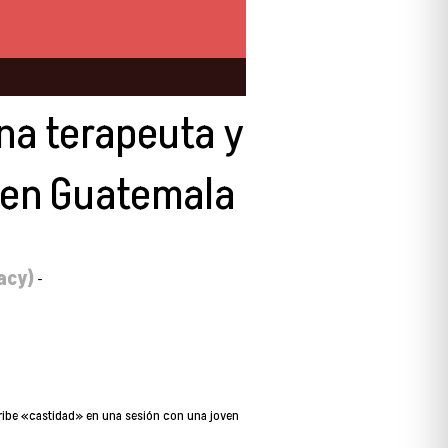
na terapeuta y
 en Guatemala
acy)
-
cribe «castidad» en una sesión con una joven