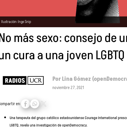
Ilustración: Inge Snip
No más sexo: consejo de u
un cura a una joven LGBTQ
Por Lina Gómez (openDemocr
noviembre 27, 2021
Compartir en:
Una terapeuta del grupo católico estadounidense Courage International pres
LGBTQ, revela una investigación de openDemocracy.