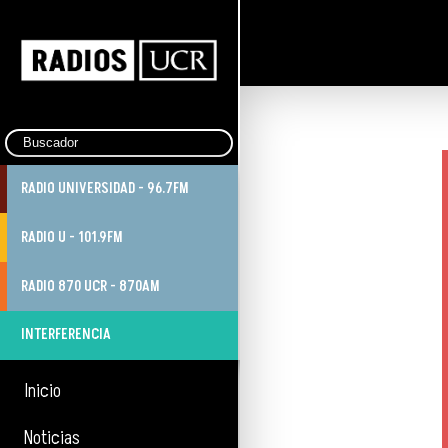
RADIO UNIVERSIDAD - 96.7FM
RADIO U - 101.9FM
RADIO 870 UCR - 870AM
INTERFERENCIA
Inicio
Noticias