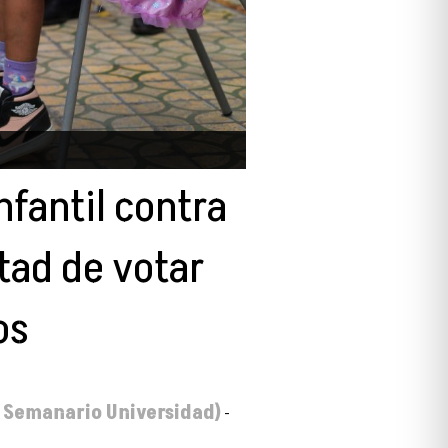
fantil contra
tad de votar
os
el Semanario Universidad)
-