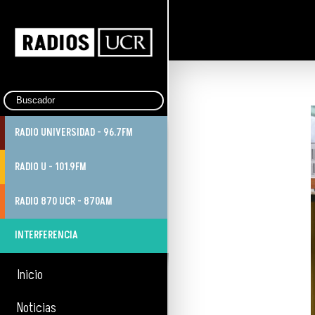
RADIO UNIVERSIDAD - 96.7FM
RADIO U - 101.9FM
RADIO 870 UCR - 870AM
INTERFERENCIA
Inicio
Noticias