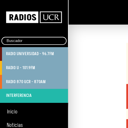
RADIO UNIVERSIDAD - 96.7FM
RADIO U - 101.9FM
RADIO 870 UCR - 870AM
INTERFERENCIA
Inicio
Noticias