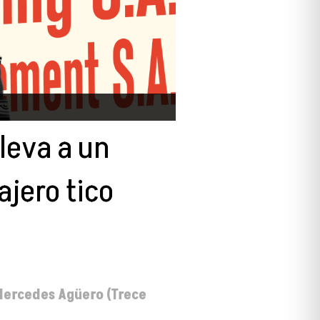
lleva a un
jero tico
 Mercedes Agüero (Trece