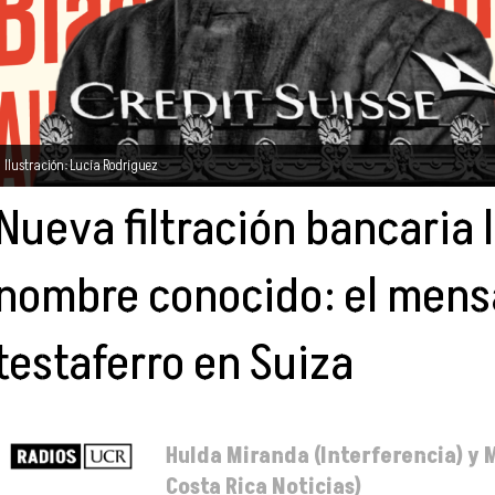
Ilustración: Lucía Rodríguez
Nueva filtración bancaria 
nombre conocido: el mensa
testaferro en Suiza
Hulda Miranda (Interferencia) y
Costa Rica Noticias)