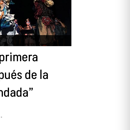
 primera
pués de la
andada”
-