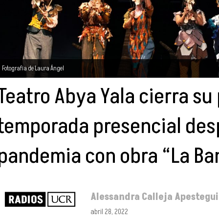
Fotografía de Laura Ángel
Teatro Abya Yala cierra su
temporada presencial des
pandemia con obra “La B
Alessandra Calleja Apestegui
abril 28, 2022